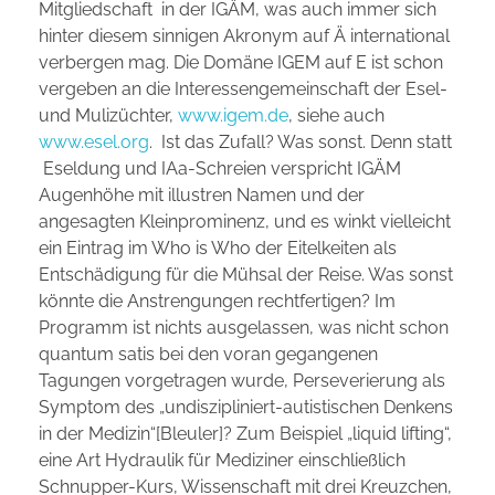
Mitgliedschaft in der IGÄM, was auch immer sich
hinter diesem sinnigen Akronym auf Ä international
verbergen mag. Die Domäne IGEM auf E ist schon
vergeben an die Interessengemeinschaft der Esel-
und Mulizüchter,
www.igem.de
, siehe auch
www.esel.org
. Ist das Zufall? Was sonst. Denn statt
Eseldung und IAa-Schreien verspricht IGÄM
Augenhöhe mit illustren Namen und der
angesagten Kleinprominenz, und es winkt vielleicht
ein Eintrag im Who is Who der Eitelkeiten als
Entschädigung für die Mühsal der Reise. Was sonst
könnte die Anstrengungen rechtfertigen? Im
Programm ist nichts ausgelassen, was nicht schon
quantum satis bei den voran gegangenen
Tagungen vorgetragen wurde, Perseverierung als
Symptom des „undiszipliniert-autistischen Denkens
in der Medizin“[Bleuler]? Zum Beispiel „liquid lifting“,
eine Art Hydraulik für Mediziner einschließlich
Schnupper-Kurs, Wissenschaft mit drei Kreuzchen,